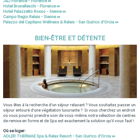
J&J Florence - Florence »»
Hotel Brunelleschi - Florence »»
Hotel Palazzetto Rosso - Sienne »»
Campo Regio Relais - Sienne »»
Palazzo del Capitano Wellness & Relais - San Quirico d'Orcia »»
BIEN-ÊTRE ET DÉTENTE
Vous êtes à la recherche d'un séjour relaxant ? Vous souhaitez passer un
séjour entouré d'une végétation luxuriante ? Si vous cherchez un endroit
où vous pourrez prendre soin de vous-même, notre sélection de centres
de remise en forme et de Spa est exactement la solution qu'il vous faut !
Où se loger:
ADLER THERMAE Spa & Relax Resort - San Quirico d'Orcia »»