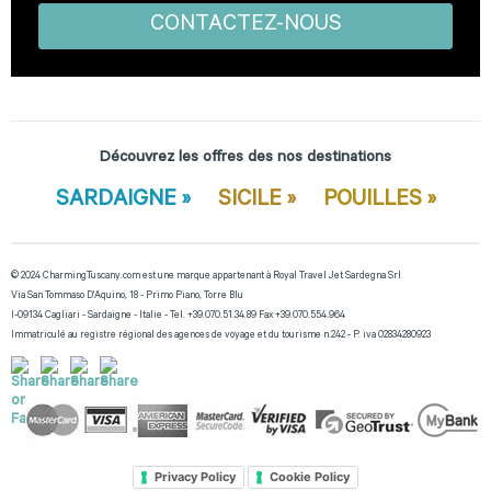
Découvrez les offres des nos destinations
SARDAIGNE »
SICILE »
POUILLES »
© 2024 CharmingTuscany.com est une marque appartenant à Royal Travel Jet Sardegna Srl
Via San Tommaso D'Aquino, 18 - Primo Piano, Torre Blu
I-09134 Cagliari - Sardaigne - Italie - Tel. +39.070.51.34.89 Fax +39.070.554.964
Immatriculé au registre régional des agences de voyage et du tourisme n.242 - P. iva 02834280923
Privacy Policy
Cookie Policy