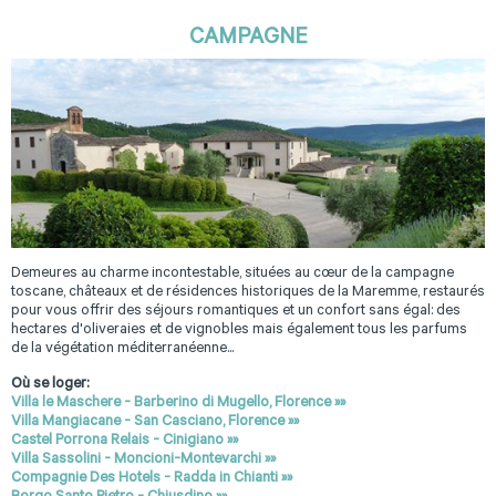
CAMPAGNE
Demeures au charme incontestable, situées au cœur de la campagne
toscane, châteaux et de résidences historiques de la Maremme, restaurés
pour vous offrir des séjours romantiques et un confort sans égal: des
hectares d'oliveraies et de vignobles mais également tous les parfums
de la végétation méditerranéenne...
Où se loger:
Villa le Maschere - Barberino di Mugello, Florence »»
Villa Mangiacane - San Casciano, Florence »»
Castel Porrona Relais - Cinigiano »»
Villa Sassolini - Moncioni-Montevarchi »»
Compagnie Des Hotels - Radda in Chianti »»